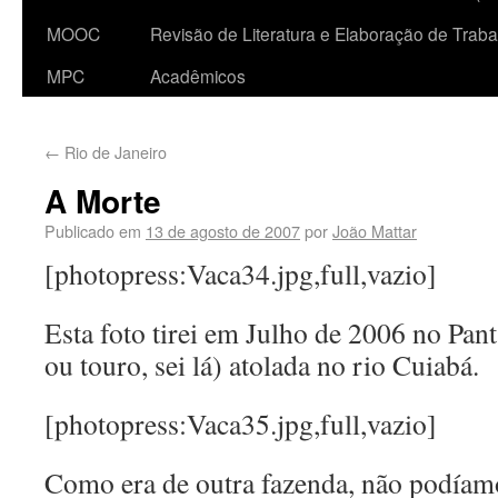
MOOC
Revisão de Literatura e Elaboração de Traba
MPC
Acadêmicos
←
Rio de Janeiro
A Morte
Publicado em
13 de agosto de 2007
por
João Mattar
[photopress:Vaca34.jpg,full,vazio]
Esta foto tirei em Julho de 2006 no Pan
ou touro, sei lá) atolada no rio Cuiabá.
[photopress:Vaca35.jpg,full,vazio]
Como era de outra fazenda, não podíam