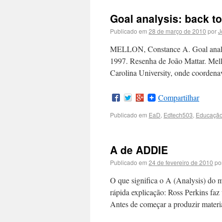
Goal analysis: back to
Publicado em
28 de março de 2010
por
J
MELLON, Constance A. Goal analysis
1997. Resenha de João Mattar. Mello
Carolina University, onde coorde
Compartilhar
Publicado em
EaD
,
Edtech503
,
Educaçã
A de ADDIE
Publicado em
24 de fevereiro de 2010
po
O que significa o A (Analysis) do
rápida explicação: Ross Perkins fa
Antes de começar a produzir mater