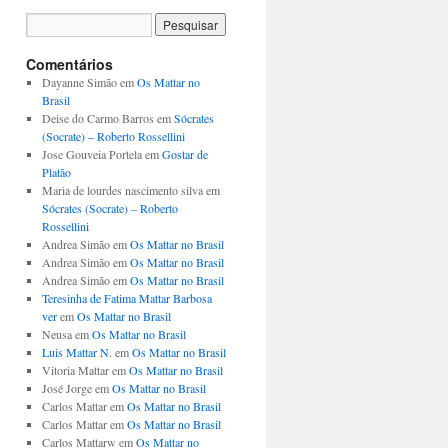
Comentários
Dayanne Simão em
Os Mattar no
Brasil
Deise do Carmo Barros em
Sócrates
(Socrate) – Roberto Rossellini
Jose Gouveia Portela em
Gostar de
Platão
Maria de lourdes nascimento silva em
Sócrates (Socrate) – Roberto
Rossellini
Andrea Simão em
Os Mattar no Brasil
Andrea Simão em
Os Mattar no Brasil
Andrea Simão em
Os Mattar no Brasil
Teresinha de Fatima Mattar Barbosa
ver
em
Os Mattar no Brasil
Neusa em
Os Mattar no Brasil
Luis Mattar N.
em
Os Mattar no Brasil
Vitoria Mattar em
Os Mattar no Brasil
José Jorge em
Os Mattar no Brasil
Carlos Mattar em
Os Mattar no Brasil
Carlos Mattar em
Os Mattar no Brasil
Carlos Mattarw em
Os Mattar no