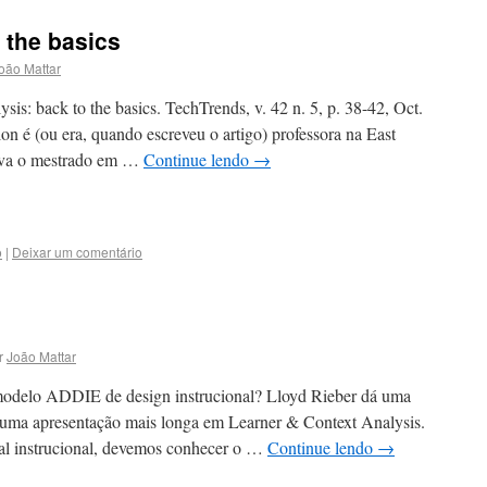
 the basics
oão Mattar
: back to the basics. TechTrends, v. 42 n. 5, p. 38-42, Oct.
n é (ou era, quando escreveu o artigo) professora na East
nava o mestrado em …
Continue lendo
→
o
|
Deixar um comentário
r
João Mattar
 modelo ADDIE de design instrucional? Lloyd Rieber dá uma
z uma apresentação mais longa em Learner & Context Analysis.
ial instrucional, devemos conhecer o …
Continue lendo
→