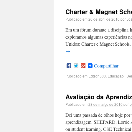
Charter & Magnet Sch
Publicado em
20 de abril de 2010
por
Joã
Em um fórum durante a disciplina I
exploramos algumas experiências no
Unidos: Charter e Magnet Schools
→
Compartilhar
Publicado em
Edtech503
,
Educação
|
Dei
Avaliação da Aprend
Publicado em
28 de março de 2010
por
J
Dei uma passada de olhos hoje por 
aprendizagem. SHEPARD, Lorrie A. 
on student learning. CSE Technica