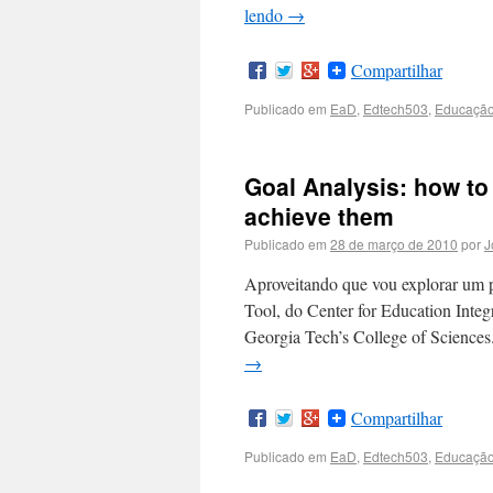
lendo
→
Compartilhar
Publicado em
EaD
,
Edtech503
,
Educaçã
Goal Analysis: how to 
achieve them
Publicado em
28 de março de 2010
por
J
Aproveitando que vou explorar um p
Tool, do Center for Education Int
Georgia Tech’s College of Scienc
→
Compartilhar
Publicado em
EaD
,
Edtech503
,
Educaçã