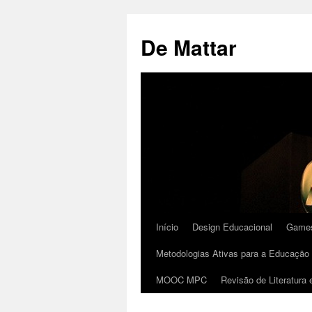
De Mattar
Início
Design Educacional
Games
Metodologias Ativas para a Educação 
MOOC MPC
Revisão de Literatura