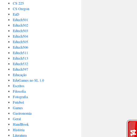
CS 225
CS Oregon
EaD
Edtech501
Edtech502
Edtech503
Edtech504
Edtech505
Edtech506
Edtech511
Edtech513
Edtech532
Edtech597
Educação
EduGames no SL 1.0
Escritos
Filosofia
Fotografia
Futebol
Games
Gastronomia
Geral
HandBook
História
Literatura