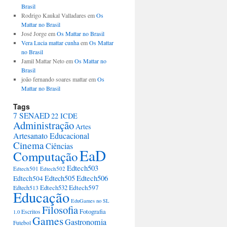
Brasil
Rodrigo Kaukal Valladares em
Os
Mattar no Brasil
José Jorge em
Os Mattar no Brasil
Vera Lucia mattar cunha
em
Os Mattar
no Brasil
Jamil Mattar Neto em
Os Mattar no
Brasil
joão fernando soares mattar em
Os
Mattar no Brasil
Tags
7 SENAED
22 ICDE
Administração
Artes
Artesanato Educacional
Cinema
Ciências
EaD
Computação
Edtech503
Edtech501
Edtech502
Edtech506
Edtech505
Edtech504
Edtech597
Edtech513
Edtech532
Educação
EduGames no SL
Filosofia
Fotografia
Escritos
1.0
Games
Gastronomia
Futebol