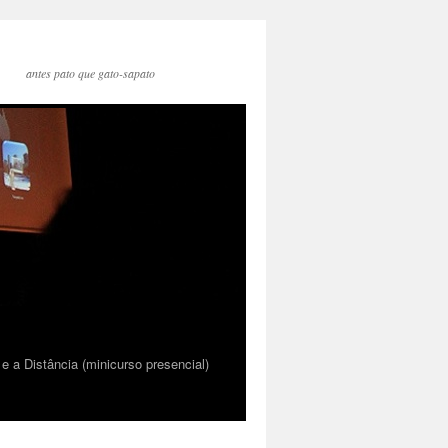
antes pato que gato-sapato
 a Distância (minicurso presencial)