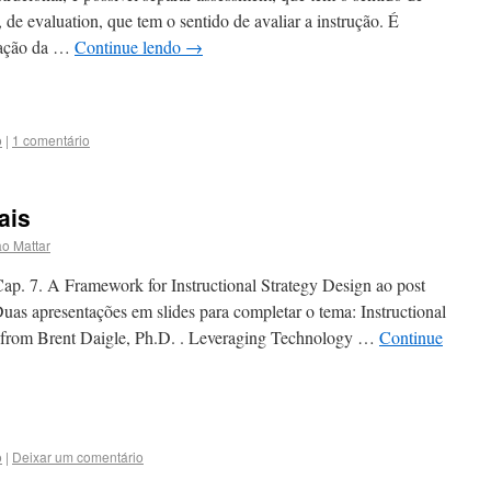
de evaluation, que tem o sentido de avaliar a instrução. É
liação da …
Continue lendo
→
o
|
1 comentário
ais
o Mattar
ap. 7. A Framework for Instructional Strategy Design ao post
Duas apresentações em slides para completar o tema: Instructional
s from Brent Daigle, Ph.D. . Leveraging Technology …
Continue
o
|
Deixar um comentário