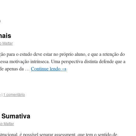
n
nais
o Mattar
o para o estudo deve estar no próprio aluno, e que a retenção do
essa motivação intrínseca. Uma perspectiva distinta defende que a
nde apenas da …
Continue lendo
→
o
|
1 comentário
e Sumativa
o Mattar
strucional, é possível separar assessment, que tem o sentido de