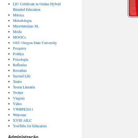
LIU Certificate in Online Hybrid
Blended Education
Música
Metodologia
Microtutoriais SL
Moda
MOOCs
OSU Oregon State University
Pesquisa
Política
Psicologia
Reflexões
Resenhas
Second Life
Teatro
Teoria Literária
Twitter
Viagens
Video
VWBPE2011
Welcome
XVIII AILC
YouTube for Educators
Administração