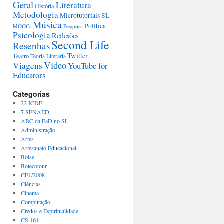
Geral
Literatura
História
Metodologia
Microtutoriais SL
Música
Política
MOOCs
Pesquisa
Psicologia
Reflexões
Second Life
Resenhas
Twitter
Teatro
Teoria Literária
Video
Viagens
YouTube for
Educators
Categorias
22 ICDE
7 SENAED
ABC da EaD no SL
Administração
Artes
Artesanato Educacional
Boise
Botecotour
CE1/2008
Ciências
Cinema
Computação
Credos e Espiritualidade
CS 161