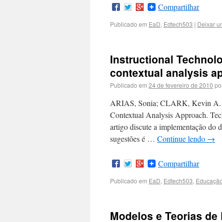
Compartilhar
Publicado em
EaD
,
Edtech503
|
Deixar u
Instructional Technol
contextual analysis a
Publicado em
24 de fevereiro de 2010
po
ARIAS, Sonia; CLARK, Kevin A. In
Contextual Analysis Approach. Tec
artigo discute a implementação do 
sugestões é …
Continue lendo
→
Compartilhar
Publicado em
EaD
,
Edtech503
,
Educaçã
Modelos e Teorias de 