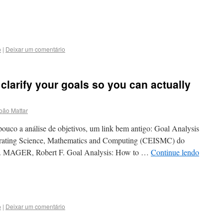
o
|
Deixar um comentário
clarify your goals so you can actually
oão Mattar
ouco a análise de objetivos, um link bem antigo: Goal Analysis
egrating Science, Mathematics and Computing (CEISMC) do
es. MAGER, Robert F. Goal Analysis: How to …
Continue lendo
o
|
Deixar um comentário