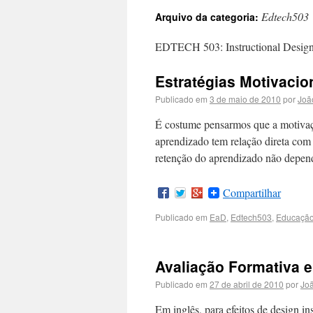
Edtech503
Arquivo da categoria:
EDTECH 503: Instructional Desig
Estratégias Motivacio
Publicado em
3 de maio de 2010
por
Joã
É costume pensarmos que a motivaçã
aprendizado tem relação direta com 
retenção do aprendizado não depe
Compartilhar
Publicado em
EaD
,
Edtech503
,
Educaçã
Avaliação Formativa 
Publicado em
27 de abril de 2010
por
Joã
Em inglês, para efeitos de design in