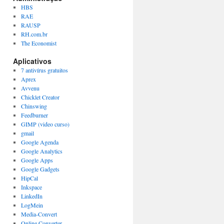
HBS
RAE
RAUSP
RH.com.br
The Economist
Aplicativos
7 antivírus gratuitos
Aprex
Avvenu
Chicklet Creator
Chinswing
Feedburner
GIMP (video curso)
gmail
Google Agenda
Google Analytics
Google Apps
Google Gadgets
HipCal
Inkspace
LinkedIn
LogMein
Media-Convert
Online Converter