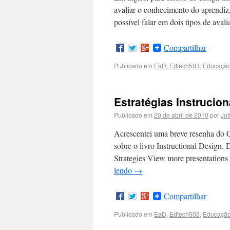
avaliar o conhecimento do aprendiz, 
possível falar em dois tipos de ava
Compartilhar
Publicado em
EaD
,
Edtech503
,
Educaçã
Estratégias Instrucion
Publicado em
20 de abril de 2010
por
Joã
Acrescentei uma breve resenha do C
sobre o livro Instructional Design. 
Strategies View more presentation
lendo
→
Compartilhar
Publicado em
EaD
,
Edtech503
,
Educaçã