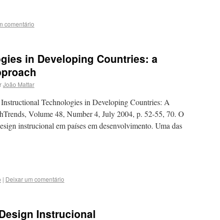
m comentário
ogies in Developing Countries: a
pproach
r
João Mattar
structional Technologies in Developing Countries: A
hTrends, Volume 48, Number 4, July 2004, p. 52-55, 70. O
design instrucional em países em desenvolvimento. Uma das
o
|
Deixar um comentário
Design Instrucional