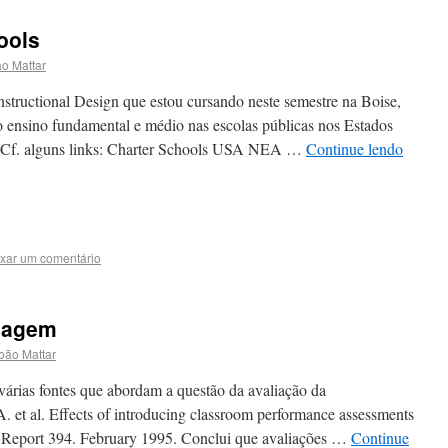
ools
o Mattar
nstructional Design que estou cursando neste semestre na Boise,
 ensino fundamental e médio nas escolas públicas nos Estados
. Cf. alguns links: Charter Schools USA NEA …
Continue lendo
xar um comentário
izagem
oão Mattar
várias fontes que abordam a questão da avaliação da
et al. Effects of introducing classroom performance assessments
l Report 394. February 1995. Conclui que avaliações …
Continue