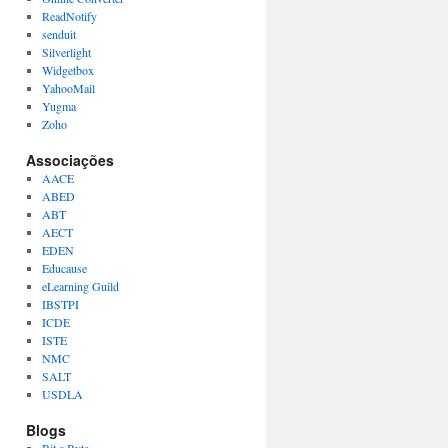
ReadNotify
senduit
Silverlight
Widgetbox
YahooMail
Yugma
Zoho
Associações
AACE
ABED
ABT
AECT
EDEN
Educause
eLearning Guild
IBSTPI
ICDE
ISTE
NMC
SALT
USDLA
Blogs