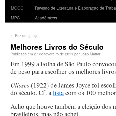
MOOC
Revisão de Literatura e Elaboração de Traba
MPC
Acadêmicos
←
Foz do Iguaçu
Melhores Livros do Século
Publicado em
27 de fevereiro de 2011
por
João Mattar
Em 1999 a Folha de São Paulo convocou
de peso para escolher os melhores livro
Ulisses
(1922) de James Joyce foi esco
do século. Cf. a
lista
com os 100 melhor
Acho que houve também a eleição dos 
brasileiros, mas não achei.