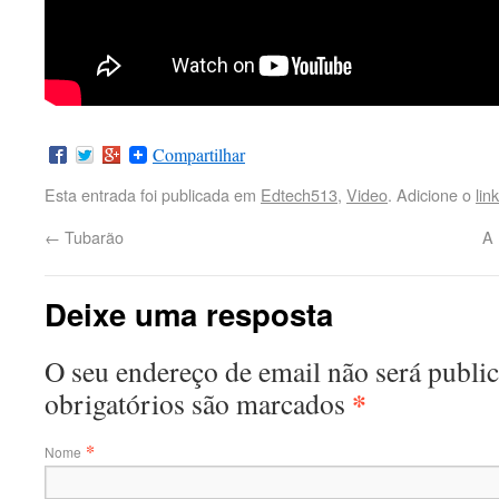
Compartilhar
Esta entrada foi publicada em
Edtech513
,
Video
. Adicione o
lin
←
Tubarão
A 
Deixe uma resposta
O seu endereço de email não será publ
*
obrigatórios são marcados
*
Nome