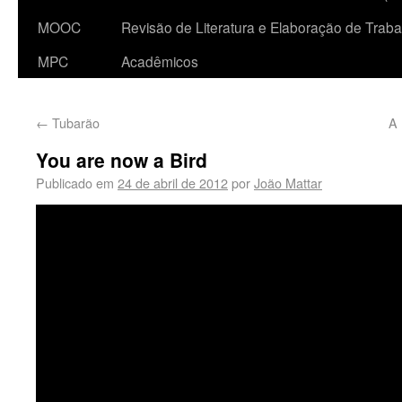
MOOC
Revisão de Literatura e Elaboração de Traba
MPC
Acadêmicos
←
Tubarão
A 
You are now a Bird
Publicado em
24 de abril de 2012
por
João Mattar