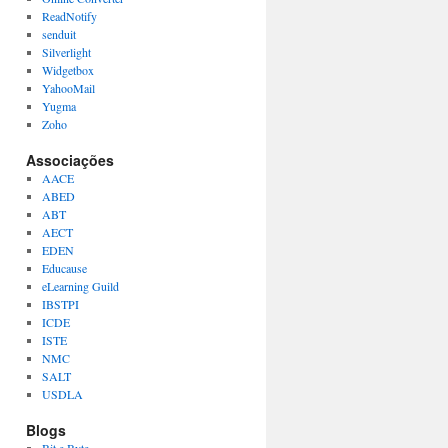
ReadNotify
senduit
Silverlight
Widgetbox
YahooMail
Yugma
Zoho
Associações
AACE
ABED
ABT
AECT
EDEN
Educause
eLearning Guild
IBSTPI
ICDE
ISTE
NMC
SALT
USDLA
Blogs