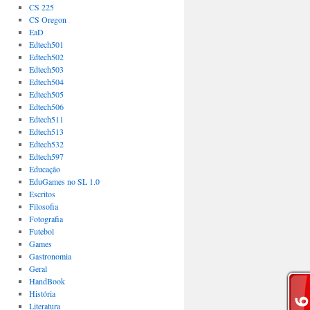
CS 225
CS Oregon
EaD
Edtech501
Edtech502
Edtech503
Edtech504
Edtech505
Edtech506
Edtech511
Edtech513
Edtech532
Edtech597
Educação
EduGames no SL 1.0
Escritos
Filosofia
Fotografia
Futebol
Games
Gastronomia
Geral
HandBook
História
Literatura