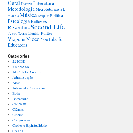
Geral
Literatura
História
Metodologia
Microtutoriais SL
Música
Política
MOOCs
Pesquisa
Psicologia
Reflexões
Second Life
Resenhas
Twitter
Teatro
Teoria Literária
Video
Viagens
YouTube for
Educators
Categorias
22 ICDE
7 SENAED
ABC da EaD no SL
Administração
Artes
Artesanato Educacional
Boise
Botecotour
CE1/2008
Ciências
Cinema
Computação
Credos e Espiritualidade
CS 161