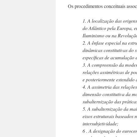
Os procedimentos conceituais associ
1. A localização das orige
do Atlântico pela Europa, en
Iluminismo ou na Revolução
2. A ênfase especial na est
dinâmicas constitutivas do
específicas de acumulação 
3. A compreensão da moder
relações assimétricas de p
e posteriormente estendido
4. A assimetria das relaçõe
dimensão constitutiva da mo
subalternização das prática
5. A subalternização da mai
eixos estruturais baseados 
intersubjetividade;
6 . A designação do euroce