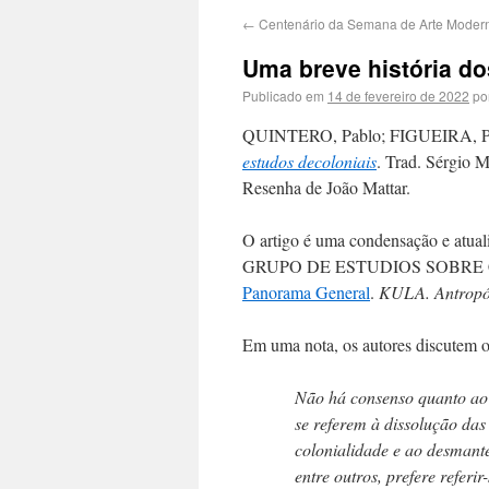
←
Centenário da Semana de Arte Moder
Uma breve história do
Publicado em
14 de fevereiro de 2022
po
QUINTERO, Pablo; FIGUEIRA, Pa
estudos decoloniais
. Trad. Sérgio 
Resenha de João Mattar.
O artigo é uma condensação e atual
GRUPO DE ESTUDIOS SOBRE
Panorama General
.
KULA. Antropól
Em uma nota, os autores discutem o 
Não há consenso quanto ao 
se referem à dissolução das
colonialidade e ao desmante
entre outros, prefere referir