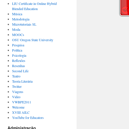
LIU Certificate in Online Hybrid
Blended Education
Música
Metodologia
Microtutoriais SL
Moda
MOOCs
OSU Oregon State University
Pesquisa
Política
Psicologia
Reflexões
Resenhas
Second Life
Teatro
Teoria Literária
Twitter
Viagens
Video
VWBPE2011
Welcome
XVIII AILC
YouTube for Educators
Administração