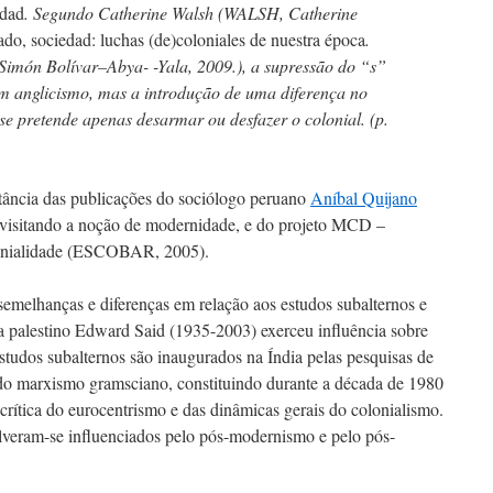
idad
. Segundo Catherine Walsh (WALSH, Catherine
tado, sociedad: luchas (de)coloniales de nuestra época
.
Simón Bolívar–Abya- -Yala, 2009.), a supressão do “s”
um anglicismo, mas a introdução de uma diferença no
se pretende apenas desarmar ou desfazer o colonial. (p.
tância das publicações do sociólogo peruano
Aníbal Quijano
evisitando a noção de modernidade, e do projeto MCD –
onialidade (ESCOBAR, 2005).
semelhanças e diferenças em relação aos estudos subalternos e
sta palestino Edward Said (1935-2003) exerceu influência sobre
estudos subalternos são inaugurados na Índia pelas pesquisas de
 do marxismo gramsciano, constituindo durante a década de 1980
crítica do eurocentrismo e das dinâmicas gerais do colonialismo.
olveram-se influenciados pelo pós-modernismo e pelo pós-