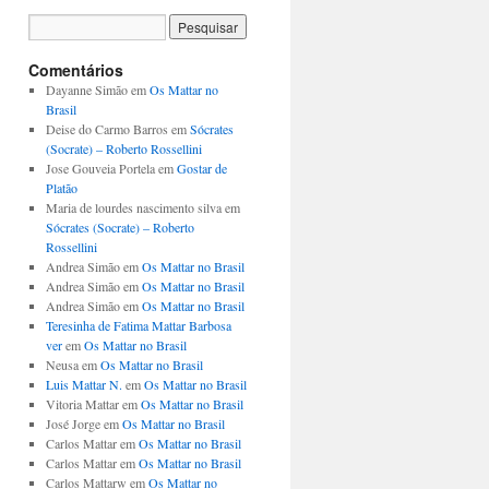
Comentários
Dayanne Simão em
Os Mattar no
Brasil
Deise do Carmo Barros em
Sócrates
(Socrate) – Roberto Rossellini
Jose Gouveia Portela em
Gostar de
Platão
Maria de lourdes nascimento silva em
Sócrates (Socrate) – Roberto
Rossellini
Andrea Simão em
Os Mattar no Brasil
Andrea Simão em
Os Mattar no Brasil
Andrea Simão em
Os Mattar no Brasil
Teresinha de Fatima Mattar Barbosa
ver
em
Os Mattar no Brasil
Neusa em
Os Mattar no Brasil
Luis Mattar N.
em
Os Mattar no Brasil
Vitoria Mattar em
Os Mattar no Brasil
José Jorge em
Os Mattar no Brasil
Carlos Mattar em
Os Mattar no Brasil
Carlos Mattar em
Os Mattar no Brasil
Carlos Mattarw em
Os Mattar no