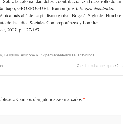
la colonialidad del ser: contribuciones al desarrollo de un
ntiago; GROSFOGUEL, Ramón (org.).
El giro decolonial
:
stémica más allá del capitalismo global. Bogotá: Siglo del Hombre
ituto de Estudios Sociales Contemporáneos y Pontificia
sar, 2007. p. 127-167.
ia
,
Pesquisa
. Adicione o
link permanente
aos seus favoritos.
na
Can the subaltern speak?
→
*
publicado Campos obrigatórios são marcados