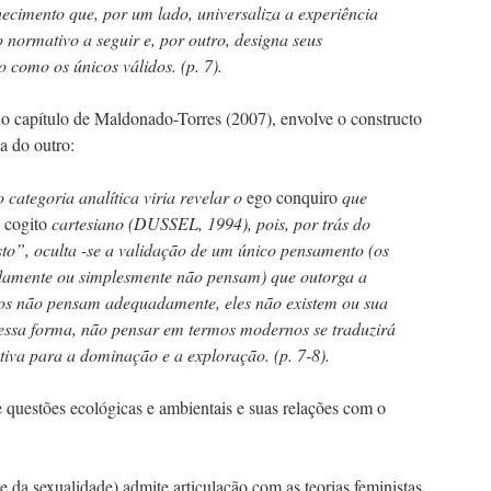
ecimento que, por um lado, universaliza a experiência
normativo a seguir e, por outro, designa seus
 como os únicos válidos. (p. 7).
 no capítulo de Maldonado-Torres (2007), envolve o constructo
a do outro:
 categoria analítica viria revelar o
ego conquiro
que
 cogito
cartesiano (DUSSEL, 1994), pois, por trás do
to”, oculta -se a validação de um único pensamento (os
amente ou simplesmente não pensam) que outorga a
tros não pensam adequadamente, eles não existem ou sua
Dessa forma, não pensar em termos modernos se traduzirá
ativa para a dominação e a exploração. (p. 7-8).
 questões ecológicas e ambientais e suas relações com o
e da sexualidade) admite articulação com as teorias feministas.