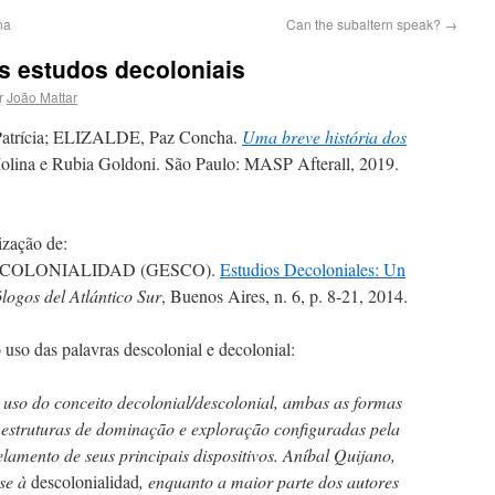
na
Can the subaltern speak?
→
s estudos decoloniais
r
João Mattar
trícia; ELIZALDE, Paz Concha.
Uma breve história dos
Molina e Rubia Goldoni. São Paulo: MASP Afterall, 2019.
ização de:
 COLONIALIDAD (GESCO).
Estudios Decoloniales: Un
ogos del Atlántico Sur
, Buenos Aires, n. 6, p. 8-21, 2014.
uso das palavras descolonial e decolonial:
uso do conceito decolonial/descolonial, ambas as formas
 estruturas de dominação e exploração configuradas pela
lamento de seus principais dispositivos. Aníbal Quijano,
-se à
descolonialidad
, enquanto a maior parte dos autores