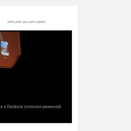
antes pato que gato-sapato
 a Distância (minicurso presencial)