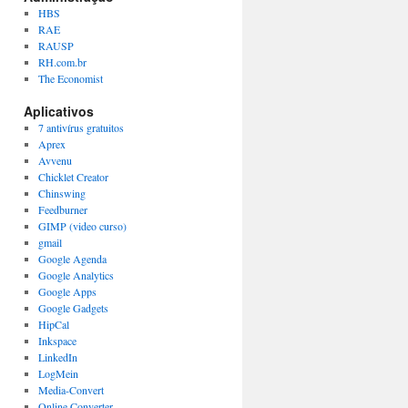
HBS
RAE
RAUSP
RH.com.br
The Economist
Aplicativos
7 antivírus gratuitos
Aprex
Avvenu
Chicklet Creator
Chinswing
Feedburner
GIMP (video curso)
gmail
Google Agenda
Google Analytics
Google Apps
Google Gadgets
HipCal
Inkspace
LinkedIn
LogMein
Media-Convert
Online Converter