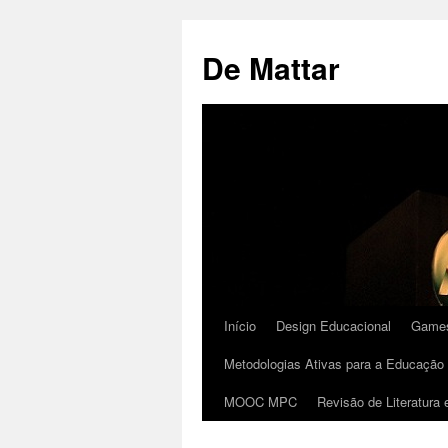
De Mattar
Início
Design Educacional
Games
Metodologias Ativas para a Educação 
MOOC MPC
Revisão de Literatura