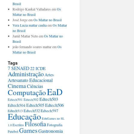
Brasil
Rodrigo Kaukal Valladares em
Os
Mattar no Brasil
José Jorge em
Os Mattar no Brasil
Vera Lucia mattar cunha
em
Os Mattar
no Brasil
Jamil Mattar Neto em
Os Mattar no
Brasil
joão fernando soares mattar em
Os
Mattar no Brasil
Tags
7 SENAED
22 ICDE
Administração
Artes
Artesanato Educacional
Cinema
Ciências
EaD
Computação
Edtech503
Edtech501
Edtech502
Edtech506
Edtech505
Edtech504
Edtech597
Edtech513
Edtech532
Educação
EduGames no SL
Filosofia
Fotografia
Escritos
1.0
Games
Gastronomia
Futebol